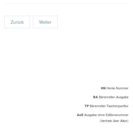
Zurück
Weiter
HN
Henle-Nummer
BA
Bärenreiter-Ausgabe
TP
Bärenreiter-Taschenpartitur
AoE
Ausgabe ohne Editionsnummer
(Vertrieb über Alkor)