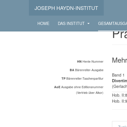
JOSEPH HAYDN-INSTITUT
HOME
DAS INSTITUT
GESAMTAUSG
Pr
Mehr
HN
Henle-Nummer
BA
Bärenreiter-Ausgabe
Band 1
TP
Bärenreiter-Taschenpartitur
Diverti
(Gerlach
AoE
Ausgabe ohne Editionsnummer
(Vertrieb über Alkor)
Hob. II:
Hob. II: