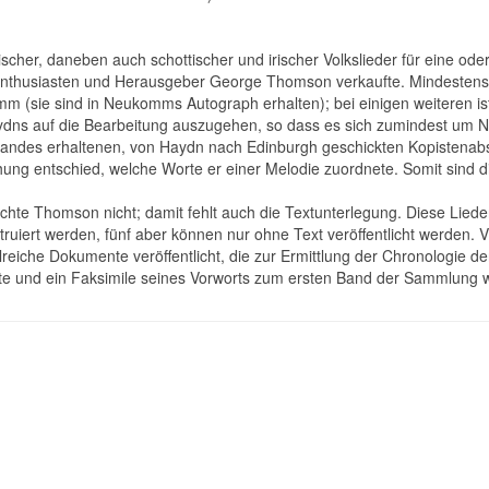
scher, daneben auch schottischer und irischer Volkslieder für eine oder
enthusiasten und Herausgeber George Thomson verkaufte. Mindestens
m (sie sind in Neukomms Autograph erhalten); bei einigen weiteren i
Haydns auf die Bearbeitung auszugehen, so dass es sich zumindest um N
ndes erhaltenen, von Haydn nach Edinburgh geschickten Kopistenabsch
ichung entschied, welche Worte er einer Melodie zuordnete. Somit sind 
ichte Thomson nicht; damit fehlt auch die Textunterlegung. Diese Liede
truiert werden, fünf aber können nur ohne Text veröffentlicht werden.
reiche Dokumente veröffentlicht, die zur Ermittlung der Chronologie de
te und ein Faksimile seines Vorworts zum ersten Band der Sammlung wa