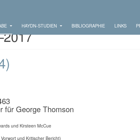
ABE
HAYDN-STUDIEN
BIBLIOGRAPHIE
LINKS
P
–2017
4)
463
der für George Thomson
dwards und Kirsteen McCue
Vorwort und Kritischer Bericht)