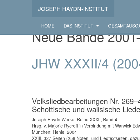
JOSEPH HAYDN-INSTITUT
HOME
DAS INSTITUT
GESAMTAUSG
Neue Bände 2001
JHW XXXII/4 (200
Volksliedbearbeitungen Nr. 269–
Schottische und walisische Lie
Joseph Haydn Werke, Reihe XXXII, Band 4
Hrsg. v. Majorie Rycroft in Verbindung mit Warwick E
München: Henle, 2004
XXIII, 327 Seiten (256 Noten- und Liedtextseiten, dazu 