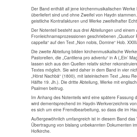
Der Band enthält all jene kirchenmusikalischen Werke 
überliefert sind und ohne Zweifel von Haydn stammen. 
geistliche Kontrafakturen und Werke zweifelhafter Echt
Der Notenteil besteht aus drei Abteilungen und einem A
Fronleichnamsprozessionen geschriebenen „Quatuor Respo
cappella“ auf den Text „Non nobis, Domine“ Hob. XXIII
Die zweite Abteilung bilden kirchenmusikalische Werk
Pastorellen, die „Cantilena pro adventu“ in A („Ein’ Ma
lassen sich aus den Quellen relativ sicher rekonstruier
Textes möglich. Sie wird daher in dem Band in vier nic
„Hörst Nachbä“ (1800), mit lateinischem Text „Jesu Red
Hälfte 19. Jh.). Die dritte Abteilung, Werke mit engli
Psalmen beitrug.
Im Anhang des Notenteils wird eine spätere Fassung d
wird dementsprechend im Haydn-Werkverzeichnis von A
es sich um eine Fremdbearbeitung, so dass die im Ha
Außergewöhnlich umfangreich ist in diesem Band das 
Übertragung von bislang unbekannten Dokumenten im K
Hofkirche.