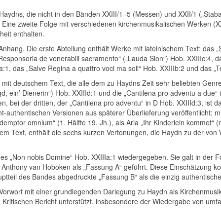
Haydns, die nicht in den Bänden XXIII/1–5 (Messen) und XXII/1 („Stabat
Eine zweite Folge mit verschiedenen kirchenmusikalischen Werken (XXII/
heit enthalten.
nhang. Die erste Abteilung enthält Werke mit lateinischem Text: das „S
nsoria de venerabili sacramento“ („Lauda Sion“) Hob. XXIIIc:4, das „Al
a:1, das „Salve Regina a quattro voci ma soli“ Hob. XXIIIb:2 und das „
e mit deutschem Text, die alle dem zu Haydns Zeit sehr beliebten Genr
gd, ein’ Dienerin“) Hob. XXIIId:1 und die „Cantilena pro adventu a due“ 
en, bei der dritten, der „Cantilena pro adventu“ in D Hob. XXIIId:3, is
ht-authentischen Versionen aus späterer Überlieferung veröffentlicht:
emptor omnium“ (1. Hälfte 19. Jh.), als Aria „Ihr Kinderlein kommet“ (
schem Text, enthält die sechs kurzen Vertonungen, die Haydn zu der von 
es „Non nobis Domine“ Hob. XXIIIa:1 wiedergegeben. Sie galt in der F
nthony van Hoboken als „Fassung A“ geführt. Diese Einschätzung konn
uptteil des Bandes abgedruckte „Fassung B“ als die einzig authentis
Vorwort mit einer grundlegenden Darlegung zu Haydn als Kirchenmusik
ritischen Bericht unterstützt, insbesondere der Wiedergabe von umf