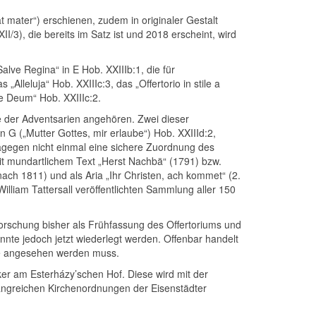
 mater“) erschienen, zudem in originaler Gestalt
3), die bereits im Satz ist und 2018 erscheint, wird
alve Regina“ in E Hob. XXIIIb:1, die für
leluja“ Hob. XXIIIc:3, das „Offertorio in stile a
Te Deum“ Hob. XXIIIc:2.
e der Adventsarien angehören. Zwei dieser
in G („Mutter Gottes, mir erlaube“) Hob. XXIIId:2,
t dagegen nicht einmal eine sichere Zuordnung des
 mit mundartlichem Text „Herst Nachbä“ (1791) bzw.
nach 1811) und als Aria „Ihr Christen, ach kommet“ (2.
William Tattersall veröffentlichten Sammlung aller 150
orschung bisher als Frühfassung des Offertoriums und
te jedoch jetzt wiederlegt werden. Offenbar handelt
che angesehen werden muss.
er am Esterházy’schen Hof. Diese wird mit der
angreichen Kirchenordnungen der Eisenstädter