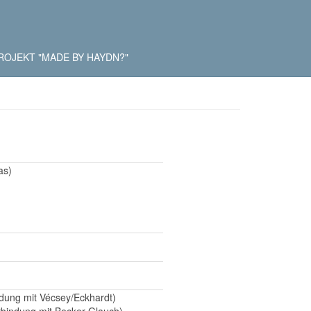
ROJEKT "MADE BY HAYDN?"
as)
ndung mit Vécsey/Eckhardt)