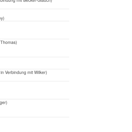
r­bindung mit Becker-Glauch)
ey)
 (Thomas)
in Verbindung mit Wilker)
ger)