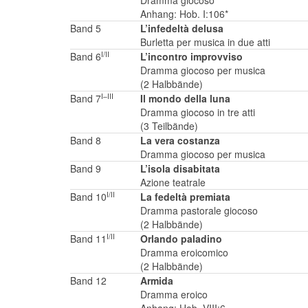
Dramma giocoso
Anhang: Hob. I:106*
Band 5
L’infedeltà delusa
Burletta per musica in due atti
I/II
Band 6
L’incontro improvviso
Dramma giocoso per musica
(2 Halbbände)
I–III
Band 7
Il mondo della luna
Dramma giocoso in tre atti
(3 Teilbände)
Band 8
La vera costanza
Dramma giocoso per musica
Band 9
L’isola disabitata
Azione teatrale
I/II
Band 10
La fedeltà premiata
Dramma pastorale giocoso
(2 Halbbände)
I/II
Band 11
Orlando paladino
Dramma eroicomico
(2 Halbbände)
Band 12
Armida
Dramma eroico