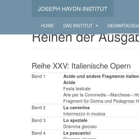
JOSEPH HAYDN-INSTITUT
HOME
DAS INSTITUT
GESAMTAUSG
Reihen der Ausga
Reihe XXV: Italienische Opern
Band 1
Acide und andere Fragmente italie
Acide
Festa teatrale
Arie per la Commedia ‹‹Marchese›› H
Fragment für Dorina und Podagroso H
Band 2
La canterina
Intermezzo in musica
Band 3
Lo speziale
Dramma giocoso
Band 4
Le pescatrici