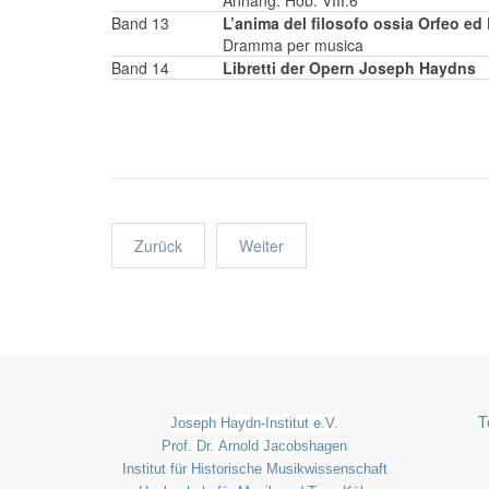
Anhang: Hob. VIII:6
Band 13
L’anima del filosofo ossia Orfeo ed 
Dramma per musica
Band 14
Libretti der Opern Joseph Haydns
Zurück
Weiter
T
Joseph Haydn-Institut e.V.
Prof. Dr. Arnold Jacobshagen
Institut für Historische Musikwissenschaft