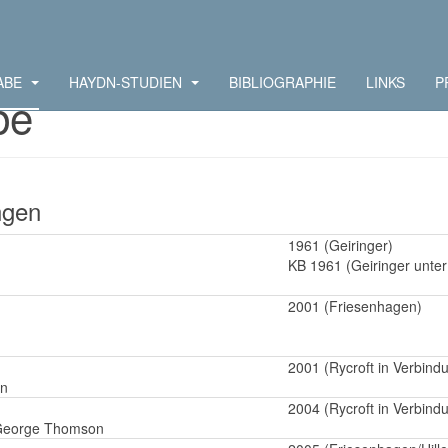
ABE
HAYDN-STUDIEN
BIBLIOGRAPHIE
LINKS
P
be
ngen
1961 (Geiringer)
KB 1961 (Geiringer unter
2001 (Friesenhagen)
2001 (Rycroft in Verbin
on
2004 (Rycroft in Verbin
r George Thomson