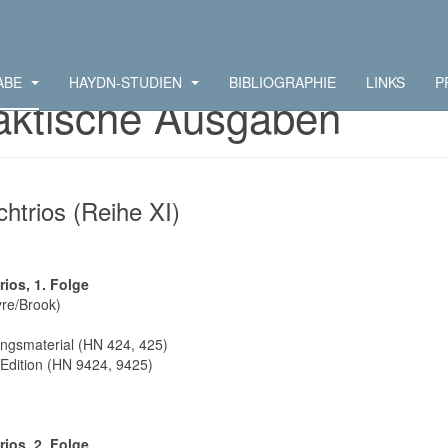
ABE
HAYDN-STUDIEN
BIBLIOGRAPHIE
LINKS
P
aktische Ausgaben
chtrios (Reihe XI)
rios, 1. Folge
yre/Brook)
ungsmaterial (HN 424, 425)
Edition (HN 9424, 9425)
rios, 2. Folge