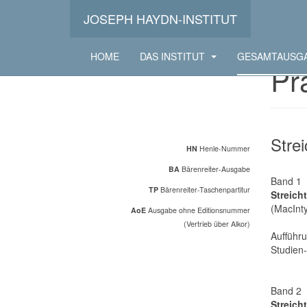
JOSEPH HAYDN-INSTITUT
HOME
DAS INSTITUT
GESAMTAUSG
Pr
Strei
HN
Henle-Nummer
BA
Bärenreiter-Ausgabe
Band 1
TP
Bärenreiter-Taschenpartitur
Streicht
(MacInt
AoE
Ausgabe ohne Editionsnummer
(Vertrieb über Alkor)
Aufführ
Studien-
Band 2
Streicht