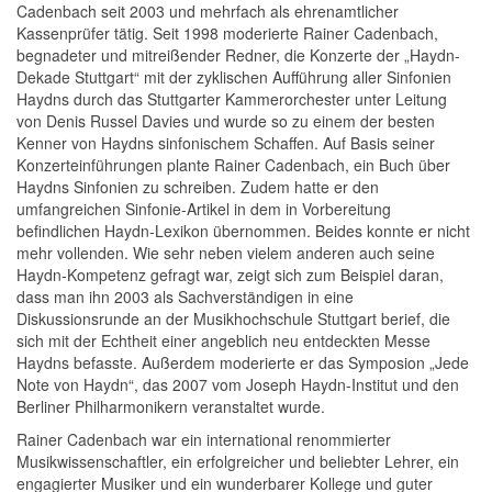
Cadenbach seit 2003 und mehrfach als ehrenamtlicher
Kassenprüfer tätig. Seit 1998 moderierte Rainer Cadenbach,
begnadeter und mitreißender Redner, die Konzerte der „Haydn-
Dekade Stuttgart“ mit der zyklischen Aufführung aller Sinfonien
Haydns durch das Stuttgarter Kammerorchester unter Leitung
von Denis Russel Davies und wurde so zu einem der besten
Kenner von Haydns sinfonischem Schaffen. Auf Basis seiner
Konzerteinführungen plante Rainer Cadenbach, ein Buch über
Haydns Sinfonien zu schreiben. Zudem hatte er den
umfangreichen Sinfonie-Artikel in dem in Vorbereitung
befindlichen Haydn-Lexikon übernommen. Beides konnte er nicht
mehr vollenden. Wie sehr neben vielem anderen auch seine
Haydn-Kompetenz gefragt war, zeigt sich zum Beispiel daran,
dass man ihn 2003 als Sachverständigen in eine
Diskussionsrunde an der Musikhochschule Stuttgart berief, die
sich mit der Echtheit einer angeblich neu entdeckten Messe
Haydns befasste. Außerdem moderierte er das Symposion „Jede
Note von Haydn“, das 2007 vom Joseph Haydn-Institut und den
Berliner Philharmonikern veranstaltet wurde.
Rainer Cadenbach war ein international renommierter
Musikwissenschaftler, ein erfolgreicher und beliebter Lehrer, ein
engagierter Musiker und ein wunderbarer Kollege und guter