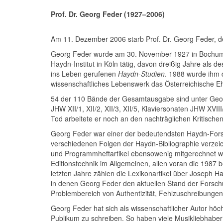
Prof. Dr. Georg Feder (1927–2006)
Am 11. Dezember 2006 starb Prof. Dr. Georg Feder, de
Georg Feder wurde am 30. November 1927 in Bochum ge
Haydn-Institut in Köln tätig, davon dreißig Jahre a
ins Leben gerufenen
Haydn-Studien
. 1988 wurde ihm d
wissenschaftliches Lebenswerk das Österreichische Eh
54 der 110 Bände der Gesamtausgabe sind unter Georg 
JHW XII/1, XII/2, XII/3, XII/5, Klaviersonaten JHW XVI
Tod arbeitete er noch an den nachträglichen Kritische
Georg Feder war einer der bedeutendsten Haydn-Forsch
verschiedenen Folgen der Haydn-Bibliographie verzeic
und Programmheftartikel ebensowenig mitgerechnet wi
Editionstechnik im Allgemeinen, allen voran die 1987 
letzten Jahre zählen die Lexikonartikel über Joseph 
in denen Georg Feder den aktuellen Stand der Forsch
Problembereich von Authentizität, Fehlzuschreibungen 
Georg Feder hat sich als wissenschaftlicher Autor höc
Publikum zu schreiben. So haben viele Musikliebhab