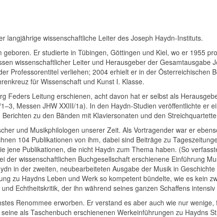
r langjährige wissenschaftliche Leiter des Joseph Haydn-Instituts.
boren. Er studierte in Tübingen, Göttingen und Kiel, wo er 1955 pr
ls dessen wissenschaftlicher Leiter und Herausgeber der Gesamtausgab
er Professorentitel verliehen; 2004 erhielt er in der Österreichischen B
renkreuz für Wissenschaft und Kunst I. Klasse.
Feders Leitung erschienen, acht davon hat er selbst als Herausgeber
II/1–3, Messen JHW XXIII/1a). In den Haydn-Studien veröffentlichte er 
n Berichten zu den Bänden mit Klaviersonaten und den Streichquartett
er und Musikphilologen unserer Zeit. Als Vortragender war er ebenso 
hnen 104 Publikationen von ihm, dabei sind Beiträge zu Tageszeitunge
e jene Publikationen, die nicht Haydn zum Thema haben. (So verfasst
bei der wissenschaftlichen Buchgesellschaft erschienene Einführung Mus
Haydn in der zweiten, neubearbeiteten Ausgabe der Musik in Geschicht
ung zu Haydns Leben und Werk so kompetent bündelte, wie es kein zw
und Echtheitskritik, der ihn während seines ganzen Schaffens intensiv 
hstes Renommee erworben. Er verstand es aber auch wie nur wenige, für 
er seine als Taschenbuch erschienenen Werkeinführungen zu Haydns S