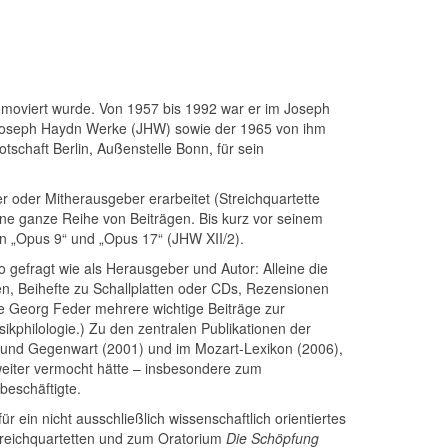
omoviert wurde. Von 1957 bis 1992 war er im Joseph
e Joseph Haydn Werke (JHW) sowie der 1965 von ihm
otschaft Berlin, Außenstelle Bonn, für sein
 oder Mitherausgeber erarbeitet (Streichquartette
eine ganze Reihe von Beiträgen. Bis kurz vor seinem
en „Opus 9“ und „Opus 17“ (JHW XII/2).
gefragt wie als Herausgeber und Autor: Alleine die
n, Beihefte zu Schallplatten oder CDs, Rezensionen
e Georg Feder mehrere wichtige Beiträge zur
ikphilologie.) Zu den zentralen Publikationen der
e und Gegenwart (2001) und im Mozart-Lexikon (2006),
eiter vermocht hätte – insbesondere zum
beschäftigte.
ein nicht ausschließlich wissenschaftlich orientiertes
treichquartetten und zum Oratorium
Die Schöpfung