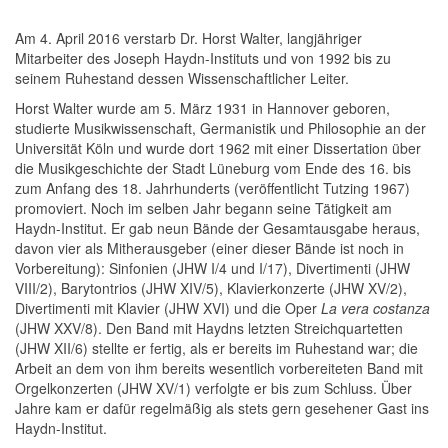
Am 4. April 2016 verstarb Dr. Horst Walter, langjähriger
Mitarbeiter des Joseph Haydn-Instituts und von 1992 bis zu
seinem Ruhestand dessen Wissenschaftlicher Leiter.
Horst Walter wurde am 5. März 1931 in Hannover geboren,
studierte Musikwissenschaft, Germanistik und Philosophie an der
Universität Köln und wurde dort 1962 mit einer Dissertation über
die Musikgeschichte der Stadt Lüneburg vom Ende des 16. bis
zum Anfang des 18. Jahrhunderts (veröffentlicht Tutzing 1967)
promoviert. Noch im selben Jahr begann seine Tätigkeit am
Haydn-Institut. Er gab neun Bände der Gesamtausgabe heraus,
davon vier als Mitherausgeber (einer dieser Bände ist noch in
Vorbereitung): Sinfonien (JHW I/4 und I/17), Divertimenti (JHW
VIII/2), Barytontrios (JHW XIV/5), Klavierkonzerte (JHW XV/2),
Divertimenti mit Klavier (JHW XVI) und die Oper
La vera costanza
(JHW XXV/8). Den Band mit Haydns letzten Streichquartetten
(JHW XII/6) stellte er fertig, als er bereits im Ruhestand war; die
Arbeit an dem von ihm bereits wesentlich vorbereiteten Band mit
Orgelkonzerten (JHW XV/1) verfolgte er bis zum Schluss. Über
Jahre kam er dafür regelmäßig als stets gern gesehener Gast ins
Haydn-Institut.