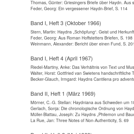
Thomas, Günter: Griesingers Briefe über Haydn. Aus se
Feder, Georg: Ein vergessener Haydn-Brief, S. 114
Band I, Heft 3 (Oktober 1966)
Stern, Martin: Haydns „Schöpfung“. Geist und Herkunft
Feder, Georg: Aus Roman Hoffstetters Briefen, S. 198
Weinmann, Alexander: Bericht über einen Fund, S. 20
Band I, Heft 4 (April 1967)
Riedel-Martiny, Anke: Das Verhältnis von Text und Mus
Walter, Horst: Gottfried van Swietens handschriftliche
Becker-Glauch, Irmgard: Haydns Cantilena pro adventu
Band II, Heft 1 (März 1969)
Mörner, C.-G. Stellan: Haydniana aus Schweden um 18
Gerlach, Sonja: Die chronologische Ordnung von Hayd
Müller-Blattau, Joseph: Zu Haydns „Philemon und Bauc
La Rue, Jan: Three Notes of Non-Authenticity, S. 69