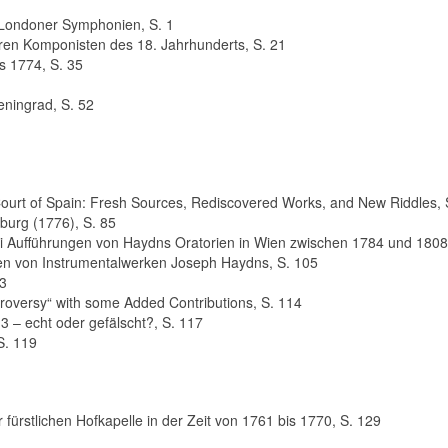
 Londoner Symphonien, S. 1
ren Komponisten des 18. Jahrhunderts, S. 21
s 1774, S. 35
eningrad, S. 52
Court of Spain: Fresh Sources, Rediscovered Works, and New Riddles, 
burg (1776), S. 85
bei Aufführungen von Haydns Oratorien in Wien zwischen 1784 und 1808
en von Instrumentalwerken Joseph Haydns, S. 105
13
troversy“ with some Added Contributions, S. 114
 – echt oder gefälscht?, S. 117
S. 119
fürstlichen Hofkapelle in der Zeit von 1761 bis 1770, S. 129