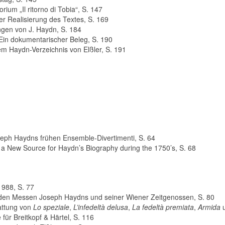
ium „Il ritorno di Tobia“, S. 147
er Realisierung des Textes, S. 169
ngen von J. Haydn, S. 184
Ein dokumentarischer Beleg, S. 190
dem Haydn-Verzeichnis von Elßler, S. 191
eph Haydns frühen Ensemble-Divertimenti, S. 64
 a New Source for Haydn’s Biography during the 1750’s, S. 68
988, S. 77
enden Messen Joseph Haydns und seiner Wiener Zeitgenossen, S. 80
attung von
Lo speziale
,
L’infedeltà delusa
,
La fedeltà premiata
,
Armida
u
für Breitkopf & Härtel, S. 116