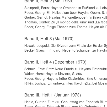
Band II, Heft 2 (Mai 1969)
Steinpreß, Boris: Haydns Oratorien in Rußland zu Leb
Feder, Georg: Ein Kolloquium über Haydns Opern, S. 
Gruber, Gernot: Haydns Marionettenopern in ihren ku
Thomas, Günter: Zu „Il mondo della luna“ und „La fede
Feder, Georg: Einige Thesen zum Thema: Haydn als D
Band II, Heft 3 (Mai 1970)
Nowak, Leopold: Die Skizzen zum Finale der Es-dur-
Becker-Glauch, Irmgard: Neue Forschungen zu Haydns
Band II, Heft 4 (Dezember 1970)
Schmid, Ernst Fritz: Neue Funde zu Haydns Flötenuhr
Walter, Horst: Haydns Klaviere, S. 256
Feder, Georg: Haydns frühe Klaviertrios. Eine Untersu
Rifkin, Joshua: Ein unbekanntes Haydn-Zitat bei Mozar
Band III, Heft 1 (Januar 1973)
Henle, Günter: Zum 80. Geburtstag von Friedrich Blum
Feder, Georg: Friedrich Blume zum 80. Geburtstag, S.