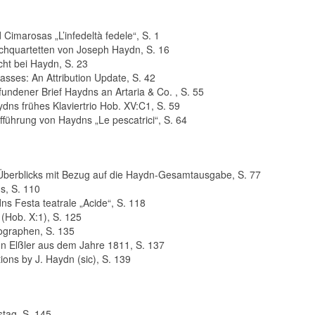
Cimarosas „L’infedeltà fedele“, S. 1
ichquartetten von Joseph Haydn, S. 16
cht bei Haydn, S. 23
sses: An Attribution Update, S. 42
ndener Brief Haydns an Artaria & Co. , S. 55
ydns frühes Klaviertrio Hob. XV:C1, S. 59
führung von Haydns „Le pescatrici“, S. 64
 Überblicks mit Bezug auf die Haydn-Gesamtausgabe, S. 77
s, S. 110
 Festa teatrale „Acide“, S. 118
(Hob. X:1), S. 125
ographen, S. 135
nn Elßler aus dem Jahre 1811, S. 137
tions by J. Haydn (sic), S. 139
tag, S. 145