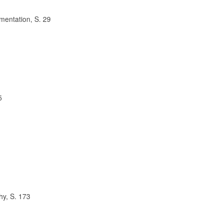
entation, S. 29
5
hy, S. 173