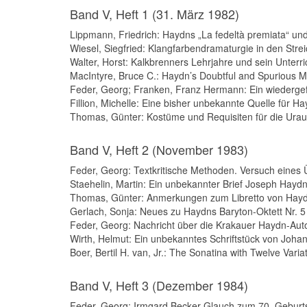
Band V, Heft 1 (31. März 1982)
Lippmann, Friedrich: Haydns „La fedeltà premiata“ und 
Wiesel, Siegfried: Klangfarbendramaturgie in den Stre
Walter, Horst: Kalkbrenners Lehrjahre und sein Unterri
MacIntyre, Bruce C.: Haydn’s Doubtful and Spurious Ma
Feder, Georg; Franken, Franz Hermann: Ein wiedergefu
Fillion, Michelle: Eine bisher unbekannte Quelle für Ha
Thomas, Günter: Kostüme und Requisiten für die Urauf
Band V, Heft 2 (November 1983)
Feder, Georg: Textkritische Methoden. Versuch eines
Staehelin, Martin: Ein unbekannter Brief Joseph Haydn
Thomas, Günter: Anmerkungen zum Libretto von Haydns
Gerlach, Sonja: Neues zu Haydns Baryton-Oktett Nr. 5 
Feder, Georg: Nachricht über die Krakauer Haydn-Aut
Wirth, Helmut: Ein unbekanntes Schriftstück von Joha
Boer, Bertil H. van, Jr.: The Sonatina with Twelve Varia
Band V, Heft 3 (Dezember 1984)
Feder, Georg: Irmgard Becker-Glauch zum 70. Geburts