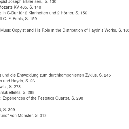
pist Joseph Elßler sen., S. 130
 Mozarts KV 465, S. 148
in C-Dur für 2 Klarinetten und 2 Hörner, S. 156
t C. F. Pohls, S. 159
e Music Copyist and His Role in the Distribution of Haydn’s Works, S. 16
) und die Entwicklung zum durchkomponierten Zyklus, S. 245
en und Haydn, S. 261
witz, S. 278
hlußeffekts, S. 288
: Experiences of the Festetics Quartet, S. 298
, S. 309
fund“ von Münster, S. 313