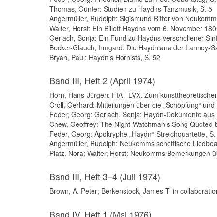
Thomas, Günter: Studien zu Haydns Tanzmusik, S. 5
Angermüller, Rudolph: Sigismund Ritter von Neukomm
Walter, Horst: Ein Billett Haydns vom 6. November 180
Gerlach, Sonja: Ein Fund zu Haydns verschollener Sinf
Becker-Glauch, Irmgard: Die Haydniana der Lannoy-Sa
Bryan, Paul: Haydn’s Hornists, S. 52
Band III, Heft 2 (April 1974)
Horn, Hans-Jürgen: FIAT LVX. Zum kunsttheoretischen 
Croll, Gerhard: Mitteilungen über die „Schöpfung“ und
Feder, Georg; Gerlach, Sonja: Haydn-Dokumente aus d
Chew, Geoffrey: The Night-Watchman’s Song Quoted by
Feder, Georg: Apokryphe „Haydn“-Streichquartette, S.
Angermüller, Rudolph: Neukomms schottische Liedbea
Platz, Nora; Walter, Horst: Neukomms Bemerkungen ü
Band III, Heft 3–4 (Juli 1974)
Brown, A. Peter; Berkenstock, James T. in collaboratio
Band IV, Heft 1 (Mai 1976)