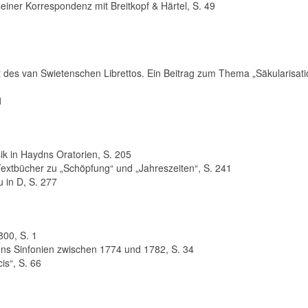
iner Korrespondenz mit Breitkopf & Härtel, S. 49
 des van Swietenschen Librettos. Ein Beitrag zum Thema „Säkularisatio
1
ik in Haydns Oratorien, S. 205
 Textbücher zu „Schöpfung“ und „Jahreszeiten“, S. 241
 in D, S. 277
00, S. 1
ns Sinfonien zwischen 1774 und 1782, S. 34
is“, S. 66