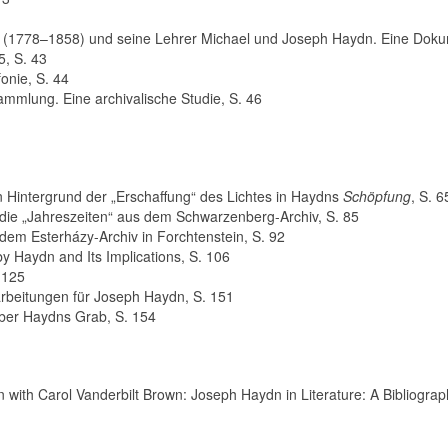
 (1778–1858) und seine Lehrer Michael und Joseph Haydn. Eine Dokum
5, S. 43
onie, S. 44
mmlung. Eine archivalische Studie, S. 46
Hintergrund der „Erschaf­fung“ des Lichtes in Haydns
Schöpfung
, S. 6
 die „Jahreszeiten“ aus dem Schwarzenberg-Archiv, S. 85
em Esterházy-Archiv in Forchtenstein, S. 92
 Haydn and Its Implications, S. 106
 125
rbeitungen für Joseph Haydn, S. 151
ber Haydns Grab, S. 154
n with Carol Vanderbilt Brown: Joseph Haydn in Literature: A Bibliograp