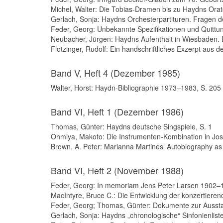
Michel, Walter: Die Tobias-Dramen bis zu Haydns Orator
Gerlach, Sonja: Haydns Orchesterpartituren. Fragen d
Feder, Georg: Unbekannte Spezifikationen und Quittu
Neubacher, Jürgen: Haydns Aufenthalt in Wiesbaden. 
Flotzinger, Rudolf: Ein handschriftliches Exzerpt aus 
Band V, Heft 4 (Dezember 1985)
Walter, Horst: Haydn-Bibliographie 1973–1983, S. 205
Band VI, Heft 1 (Dezember 1986)
Thomas, Günter: Haydns deutsche Singspiele, S. 1
Ohmiya, Makoto: Die Instrumenten-Kombination in Jos
Brown, A. Peter: Marianna Martines’ Autobiography as
Band VI, Heft 2 (November 1988)
Feder, Georg: In memoriam Jens Peter Larsen 1902–1
MacIntyre, Bruce C.: Die Entwicklung der konzertier
Feder, Georg; Thomas, Günter: Dokumente zur Ausst
Gerlach, Sonja: Haydns „chronologische“ Sinfonienliste 