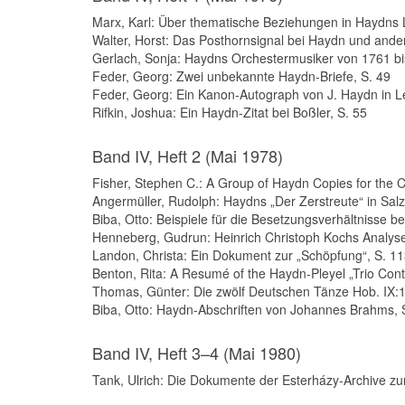
Marx, Karl: Über thematische Beziehungen in Haydns
Walter, Horst: Das Posthornsignal bei Haydn und ande
Gerlach, Sonja: Haydns Orchestermusiker von 1761 bi
Feder, Georg: Zwei unbekannte Haydn-Briefe, S. 49
Feder, Georg: Ein Kanon-Autograph von J. Haydn in L
Rifkin, Joshua: Ein Haydn-Zitat bei Boßler, S. 55
Band IV, Heft 2 (Mai 1978)
Fisher, Stephen C.: A Group of Haydn Copies for the 
Angermüller, Rudolph: Haydns „Der Zerstreute“ in Salz
Biba, Otto: Beispiele für die Besetzungsverhältnisse 
Henneberg, Gudrun: Heinrich Christoph Kochs Analys
Landon, Christa: Ein Dokument zur „Schöpfung“, S. 1
Benton, Rita: A Resumé of the Haydn-Pleyel „Trio Con
Thomas, Günter: Die zwölf Deutschen Tänze Hob. IX:13
Biba, Otto: Haydn-Abschriften von Johannes Brahms, 
Band IV, Heft 3–4 (Mai 1980)
Tank, Ulrich: Die Dokumente der Esterházy-Archive zur 