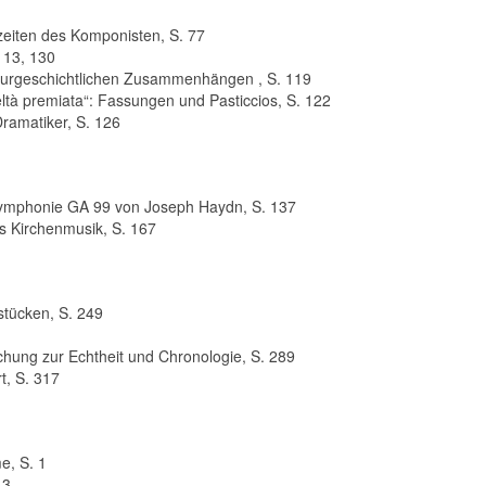
zeiten des Komponisten, S. 77
113, 130
lturgeschichtlichen Zu­sammenhängen , S. 119
ltà premiata“: Fassungen und Pasticcios, S. 122
ramatiker, S. 126
Symphonie GA 99 von Joseph Haydn, S. 137
 Kirchenmusik, S. 167
stücken, S. 249
chung zur Echtheit und Chronologie, S. 289
t, S. 317
e, S. 1
 3