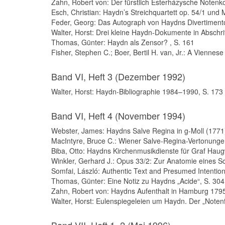
Zahn, Robert von: Der fürstlich Esterházysche Notenko
Esch, Christian: Haydn’s Streichquartett op. 54/1 und
Feder, Georg: Das Autograph von Haydns Divertimento 
Walter, Horst: Drei kleine Haydn-Dokumente in Abschrif
Thomas, Günter: Haydn als Zensor? , S. 161
Fisher, Stephen C.; Boer, Bertil H. van, Jr.: A Viennes
Band VI, Heft 3 (Dezember 1992)
Walter, Horst: Haydn-Bibliographie 1984–1990, S. 173
Band VI, Heft 4 (November 1994)
Webster, James: Haydns Salve Regina in g-Moll (1771
MacIntyre, Bruce C.: Wiener Salve-Regina-Vertonung
Biba, Otto: Haydns Kirchenmusikdienste für Graf Haug
Winkler, Gerhard J.: Opus 33/2: Zur Anatomie eines Sc
Somfai, László: Authentic Text and Presumed Intention
Thomas, Günter: Eine Notiz zu Haydns „Acide“, S. 304
Zahn, Robert von: Haydns Aufenthalt in Hamburg 1795
Walter, Horst: Eulenspiegeleien um Haydn. Der „Noten