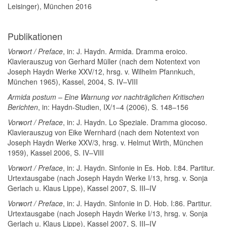
Leisinger), München 2016
Publikationen
Vorwort / Preface
, in: J. Haydn. Armida. Dramma eroico.
Klavierauszug von Gerhard Müller (nach dem Notentext von
Joseph Haydn Werke XXV/12, hrsg. v. Wilhelm Pfannkuch,
München 1965), Kassel, 2004, S. IV–VIII
Armida postum – Eine Warnung vor nachträglichen Kritischen
Berichten
, in: Haydn-Studien, IX/1–4 (2006), S. 148–156
Vorwort / Preface
, in: J. Haydn. Lo Speziale. Dramma giocoso.
Klavierauszug von Eike Wernhard (nach dem Notentext von
Joseph Haydn Werke XXV/3, hrsg. v. Helmut Wirth, München
1959), Kassel 2006, S. IV–VIII
Vorwort / Preface
, in: J. Haydn. Sinfonie in Es. Hob. I:84. Partitur.
Urtextausgabe (nach Joseph Haydn Werke I/13, hrsg. v. Sonja
Gerlach u. Klaus Lippe), Kassel 2007, S. III–IV
Vorwort / Preface
, in: J. Haydn. Sinfonie in D. Hob. I:86. Partitur.
Urtextausgabe (nach Joseph Haydn Werke I/13, hrsg. v. Sonja
Gerlach u. Klaus Lippe), Kassel 2007, S. III–IV