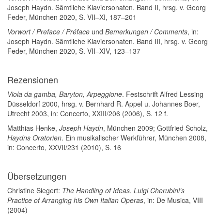
Joseph Haydn. Sämtliche Klaviersonaten. Band II, hrsg. v. Georg
Feder, München 2020, S. VII–XI, 187–201
Vorwort / Preface / Préface
und
Bemerkungen / Comments
, in:
Joseph Haydn. Sämtliche Klaviersonaten. Band III, hrsg. v. Georg
Feder, München 2020, S. VII–XIV, 123–137
Rezensionen
Viola da gamba, Baryton, Arpeggione
. Festschrift Alfred Lessing
Düsseldorf 2000, hrsg. v. Bernhard R. Appel u. Johannes Boer,
Utrecht 2003, in: Concerto, XXIII/206 (2006), S. 12 f.
Matthias Henke,
Joseph Haydn
, München 2009; Gottfried Scholz,
Haydns Oratorien
. Ein musikalischer Werkführer, München 2008,
in: Concerto, XXVII/231 (2010), S. 16
Übersetzungen
Christine Siegert:
The Handling of Ideas. Luigi Cherubini’s
Practice of Arranging his Own Italian Operas
, in: De Musica, VIII
(2004)