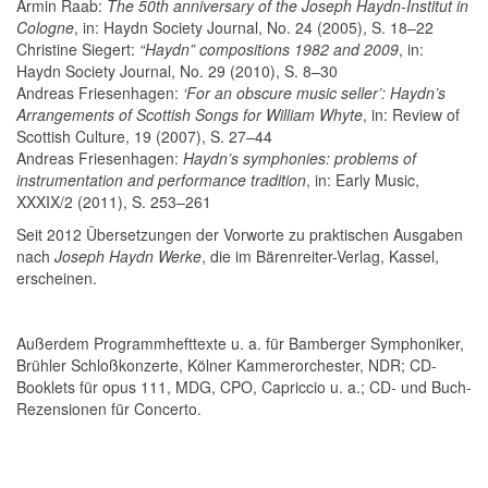
Armin Raab:
The 50th anniversary of the Joseph Haydn-Institut in
Cologne
, in: Haydn Society Journal, No. 24 (2005), S. 18–22
Christine Siegert:
“Haydn” compositions 1982 and 2009
, in:
Haydn Society Journal, No. 29 (2010), S. 8–30
Andreas Friesenhagen:
‘For an obscure music seller’: Haydn’s
Arrangements of Scottish Songs for William Whyte
, in: Review of
Scottish Culture, 19 (2007), S. 27–44
Andreas Friesenhagen:
Haydn’s symphonies: problems of
instrumentation and performance tradition
, in: Early Music,
XXXIX/2 (2011), S. 253–261
Seit 2012 Übersetzungen der Vorworte zu praktischen Ausgaben
nach
Joseph Haydn Werke
, die im Bärenreiter-Verlag, Kassel,
erscheinen.
Außerdem Programmhefttexte u. a. für Bamberger Symphoniker,
Brühler Schloßkonzerte, Kölner Kammerorchester, NDR; CD-
Booklets für opus 111, MDG, CPO, Capriccio u. a.; CD- und Buch-
Rezensionen für Concerto.