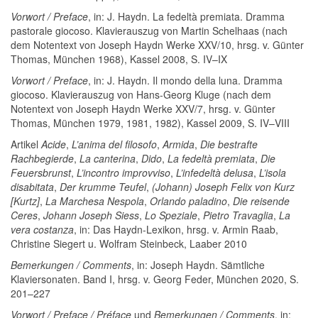
Vorwort / Preface
, in: J. Haydn. La fedeltà premiata. Dramma
pastorale giocoso. Klavierauszug von Martin Schelhaas (nach
dem Notentext von Joseph Haydn Werke XXV/10, hrsg. v. Günter
Thomas, München 1968), Kassel 2008, S. IV–IX
Vorwort / Preface
, in: J. Haydn. Il mondo della luna. Dramma
giocoso. Klavierauszug von Hans-Georg Kluge (nach dem
Notentext von Joseph Haydn Werke XXV/7, hrsg. v. Günter
Thomas, München 1979, 1981, 1982), Kassel 2009, S. IV–VIII
Artikel
Acide
,
L’anima del filosofo
,
Armida
,
Die bestrafte
Rachbegierde
,
La canterina
,
Dido
,
La fedeltà premiata
,
Die
Feuersbrunst
,
L’incontro improvviso
,
L’infedeltà delusa
,
L’isola
disabitata
,
Der krumme Teufel
,
(Johann) Joseph Felix von Kurz
[Kurtz]
,
La Marchesa Nespola
,
Orlando paladino
,
Die reisende
Ceres
,
Johann Joseph Siess
,
Lo Speziale
,
Pietro Travaglia
,
La
vera costanza
, in: Das Haydn-Lexikon, hrsg. v. Armin Raab,
Christine Siegert u. Wolfram Steinbeck, Laaber 2010
Bemerkungen / Comments
, in: Joseph Haydn. Sämt­liche
Klaviersonaten. Band I, hrsg. v. Georg Feder, München 2020, S.
201–227
Vorwort / Preface / Préface
und
Bemerkungen / Comments
, in: